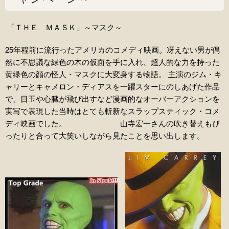
「ＴＨＥ ＭＡＳＫ」～マスク～
25年程前に流行ったアメリカのコメディ映画。冴えない男が偶
然に不思議な緑色の木の仮面を手に入れ、超人的な力を持った
黄緑色の顔の怪人・マスクに大変身する物語。
主演のジム・キ
ャリーとキャメロン・ディアスを一躍スターにのしあげた作品
で、目玉や心臓が飛び出すなど漫画的なオーバーアクションを
実写で表現した当時はとても斬新なスラップスティック・コメ
ディ映画でした。 山寺宏一さんの吹き替えもぴ
ったりと合って大笑いしながら見たことを思い出します。