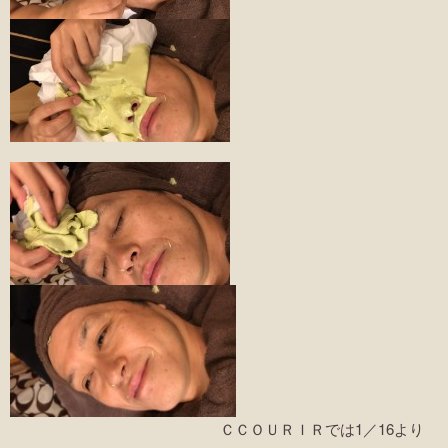
ＣＣＯＵＲＩＲでは1／16より