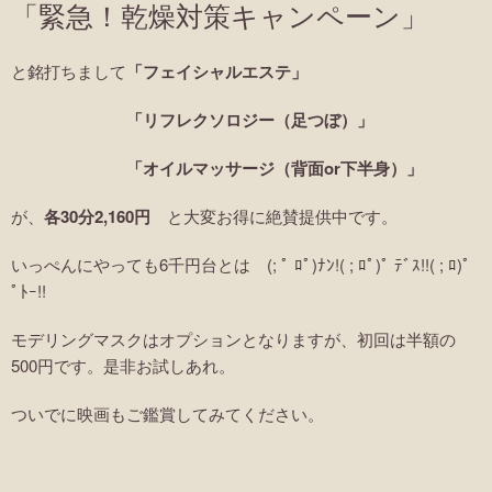
「緊急！乾燥対策キャンペーン」
と銘打ちまして
「フェイシャルエステ」
「リフレクソロジー（足つぼ）」
「オイルマッサージ（背面or下半身）」
が、
各30分2,160円
と大変お得に絶賛提供中です。
いっぺんにやっても6千円台とは (; ﾟ ﾛﾟ)ﾅﾝ!( ; ﾛﾟ)ﾟ ﾃﾞｽ!!( ; ﾛ)ﾟ
ﾟﾄｰ!!
モデリングマスクはオプションとなりますが、初回は半額の
500円です。是非お試しあれ。
ついでに映画もご鑑賞してみてください。