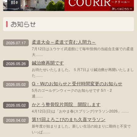
か
柔道大会～柔道で育む人間力～
2026.07.17
7月12日はユウケイ武道館にて毎年恒例の当組合主催での柔道
大……
鍼治療再開です
2026.05.26
お待たせいたしました。 ５月7日より鍼治療が再開いたしまし
た……
G・Wのお知らせと受付時間変更のお知らせ
2026.05.02
5月のゴールデンウィークのお知らせです 5/1・2
通……
かとう整骨院片岡院 開院します
2026.05.02
4月12日(日)は「おやま春(スプリング)マラソン2026」……
第11回よろこびのまち久喜マラソン
2026.04.02
新年度が始まりました。新しい生活の始まりに期待と不安で
いっぱ……