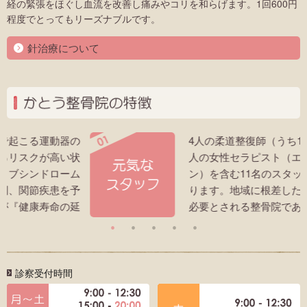
経の緊張をほぐし血流を改善し痛みやコリを和らげます。1回600円
程度でとってもリーズナブルです。
針治療について
か
ーム）
の
明るく元気で経験豊富なスタッフ
4人の柔道整復師（うち1人は鍼灸師）と2
状
人の女性セラピスト（エステティシャ
ム
ン）を含む11名のスタッフで対応してお
予
ります。地域に根差した、皆様に喜ばれ
延
必要とされる整骨院であるように、誠心
健
誠意頑張ります。
で
診察受付時間