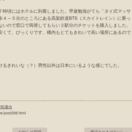
７時頃にはホテルに到着しました。早速勉強がてら「タイ式マッサ
歩４～５分のところにある高架鉄道BTS（スカイトレイン）に乗っ
ないので窓口で両替してもらい２駅分のチケットを購入しました。
安くて、びっくりです。構内もとてもきれいで高い場所にあるので
けるきれいな（？）男性以外は日本にいるような感じでした。
骨院通信
ws/post208.html
お知らせTOP
鹿沼さつきマラソン »