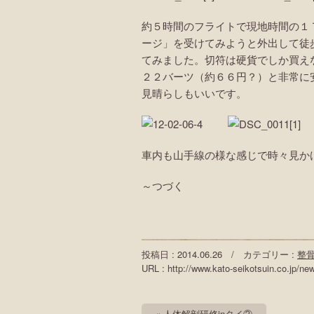
約５時間のフライトで現地時間の１
ージ」を受けてみようと外出して徒
てみました。切符は硬貨でしか買え
２２バーツ（約６６円？）と非常に
見晴らしもいいです。
車内も山手線の様な感じで時々見か
～つづく
投稿日 : 2014.06.26 / カテゴリー :
整
URL : http://www.kato-seikotsuin.co.jp/ne
« 人体解剖研修inタイ②