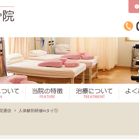
かとう整骨院
かとう整骨院について
当院の特徴
治療につ
院通信
人体解剖研修inタイ①