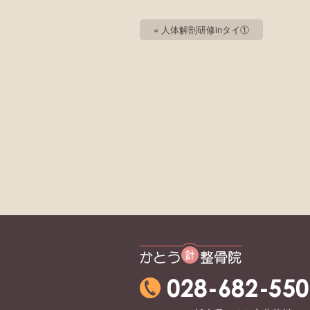
« 人体解剖研修inタイ①
かとう整骨院