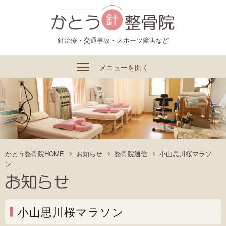
かとう整骨院
針治療・交通事故・スポーツ障害など
メニューを開く
かとう整骨院HOME
お知らせ
整骨院通信
小山思川桜マラソ
ン
小山思川桜マラソン