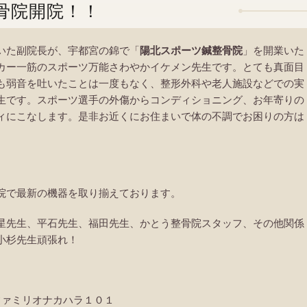
骨院開院！！
ていた副院長が、宇都宮の錦で「
陽北スポーツ鍼整骨
院
」を開業いた
カー一筋のスポーツ万能さわやかイケメン先生です。とても真面目
も弱音を吐いたことは一度もなく、整形外科や老人施設などでの実
生です。スポーツ選手の外傷からコンディショニング、お年寄りの
ィにこなします。是非お近くにお住まいで体の不調でお困りの方は
院で最新の機器を取り揃えております。
星先生、平石先生、福田先生、かとう整骨院スタッフ、その他関係
小杉先生頑張れ！
 ファミリオナカハラ１０１