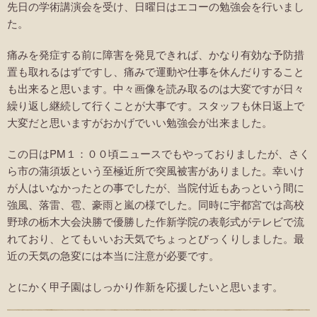
先日の学術講演会を受け、日曜日はエコーの勉強会を行いまし
た。
痛みを発症する前に障害を発見できれば、かなり有効な予防措
置も取れるはずですし、痛みで運動や仕事を休んだりすること
も出来ると思います。中々画像を読み取るのは大変ですが日々
繰り返し継続して行くことが大事です。スタッフも休日返上で
大変だと思いますがおかげでいい勉強会が出来ました。
この日はPM１：００頃ニュースでもやっておりましたが、さく
ら市の蒲須坂という至極近所で突風被害がありました。幸いけ
が人はいなかったとの事でしたが、当院付近もあっという間に
強風、落雷、雹、豪雨と嵐の様でした。同時に宇都宮では高校
野球の栃木大会決勝で優勝した作新学院の表彰式がテレビで流
れており、とてもいいお天気でちょっとびっくりしました。最
近の天気の急変には本当に注意が必要です。
とにかく甲子園はしっかり作新を応援したいと思います。