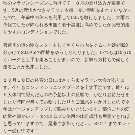
秋のマラソンシーズンに向けて７・８月の走り込みが重要で
す。5月の鹿沼さつきマラソン依頼、長い距離を走れていなかっ
たので、午前中の休みを利用してLSDを敢行しました。大雨の
予報でしたが降られる事無く若干湿度は高めでしたが比較的走
りやすいコンディションでした。
喜連川の道の駅をスタートしてさくら市内をぐるっと2時間20
分かけて20.5Kmの距離をゆっくり走りました。いつもはゆうゆ
うパークと土手を走ることが多いので、新鮮な気持ちで楽しく
走ることが出来ました。
１０月１０日の体育の日にはさくら市マラソン大会がありま
す。今年もコンディショニングブースを出す予定です。昨年は
５人体制で望んだものの予想以上の反響で、かなりお待たせを
したり時間が無くてお断りしたりとご迷惑をおかけしたので今
年はバージョンアップして臨みたいと思います。部位ごとの筋
肉量や細かいデータの出るプロ使用の体組成計も用意できれば
と思っていますので、是非ご参加ください。８/２１までエント
リー受付中です！