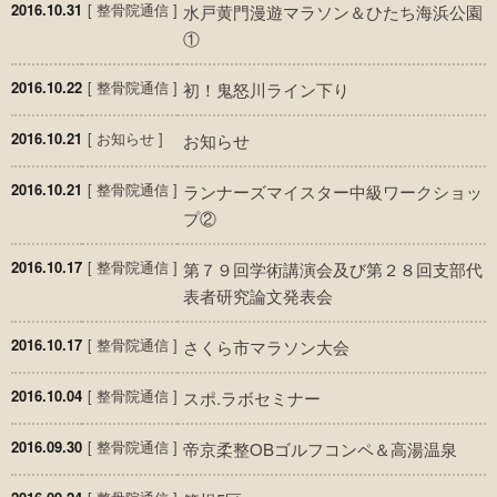
2016.10.31
[
整骨院通信
]
水戸黄門漫遊マラソン＆ひたち海浜公園
①
2016.10.22
[
整骨院通信
]
初！鬼怒川ライン下り
2016.10.21
[
お知らせ
]
お知らせ
2016.10.21
[
整骨院通信
]
ランナーズマイスター中級ワークショッ
プ②
2016.10.17
[
整骨院通信
]
第７９回学術講演会及び第２８回支部代
表者研究論文発表会
2016.10.17
[
整骨院通信
]
さくら市マラソン大会
2016.10.04
[
整骨院通信
]
スポ.ラボセミナー
2016.09.30
[
整骨院通信
]
帝京柔整OBゴルフコンペ＆高湯温泉