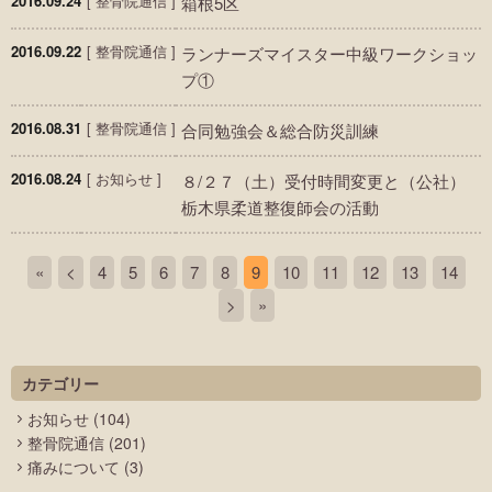
2016.09.24
[
整骨院通信
]
箱根5区
2016.09.22
[
整骨院通信
]
ランナーズマイスター中級ワークショッ
プ①
2016.08.31
[
整骨院通信
]
合同勉強会＆総合防災訓練
2016.08.24
[
お知らせ
]
８/２７（土）受付時間変更と（公社）
栃木県柔道整復師会の活動
«
<
4
5
6
7
8
9
10
11
12
13
14
>
»
カテゴリー
お知らせ
(104)
整骨院通信
(201)
痛みについて
(3)